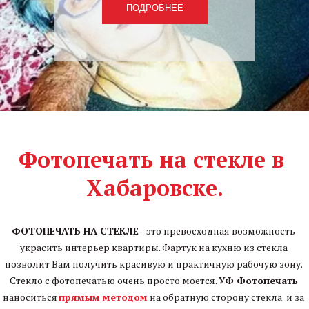
ПОДРОБНЕЕ
Фотопечать на стекле в 
Хабаровске.
Картины на досках
от
1990р
ФОТОПЕЧАТЬ НА СТЕКЛЕ 
- это превосходная возможность 
украсить интерьер квартиры. Фартук на кухню из стекла 
Картины на досках теперь
позволит Вам получить красивую и практичную рабочую зону. 
производство в Хабаровске
Стекло с фотопечатью очень просто моется. 
УФ Фотопечать
Прямая УФ печать на дереве
наноситься 
прямым методом
 на обратную сторону стекла  и за 