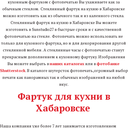
кухонным фартуком с фотопечатью Вы ухаживаете как за 
обычным стеклом.  Стеклянный фартук на кухню в Хабаровске 
ПОДРОБНЕЕ
можно изготовить как из обычного так и из каленного стекла. 
Стеклянный фартук на кухню в Хабаровске Вы можете 
изготовить в Sunstudio27 в быстрые сроки и с качественной 
фотопечатью на стекле.  Фотопечать можно использовать не 
только для кухонного фартука, но и для декорирования другой 
стеклянной мебели . А стеклянные часы с фотопечатью станут 
прекрасным дополнением к кухонному фартуку. Изображения 
Вы можете выбрать в 
наших каталогах
 или в 
фотобанке 
Shutterstock
. В каталоге шутерсток фотопечать,огромный выбор 
Портрет по фото
печати как панорамных так и обычных изображений на любой 
вкус. 
2990 рублей!
Фартук для кухни в
Хабаровске
Арт портрет по фотографии,
отрисовывается нашим
художником, фотопечать на
Наша компания уже более 7 лет занимается изготовлением
холсте с подрамником.